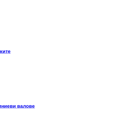
пките
миниеви валове