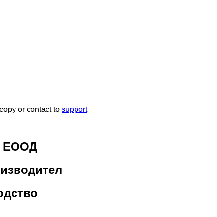
 copy or contact to
support
а ЕООД
оизводител
одство