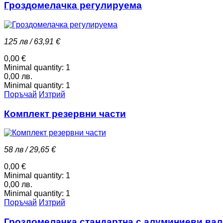
Гроздомелачка регулируема
125 лв / 63,91 €
0,00 €
Minimal quantity:
1
0,00 лв.
Minimal quantity:
1
Поръчай
Изтрий
Комплект резервни части
58 лв / 29,65 €
0,00 €
Minimal quantity:
1
0,00 лв.
Minimal quantity:
1
Поръчай
Изтрий
Гроздомелачка стандартна с алуминиеви ва