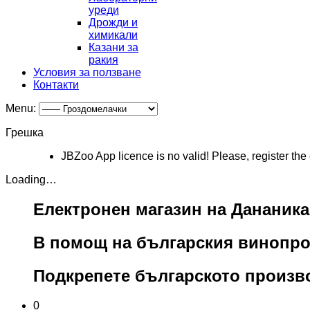
уреди
Дрожди и
химикали
Казани за
ракия
Условия за ползване
Контaкти
Menu:
Грешка
JBZoo App licence is no valid! Please, register the
Loading…
Електронен магазин на Дананик
В помощ на българския винопр
Подкрепете българското произв
0