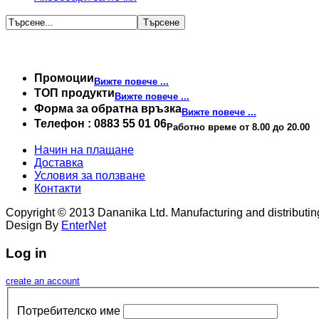
Промоции
Вижте повече ...
TОП продукти
Вижте повече ...
Форма за обратна връзка
Вижте повече ...
Телефон : 0883 55 01 06
Работно време от 8.00 до 20.00
Начин на плащане
Доставка
Условия за ползване
Контaкти
Copyright © 2013 Dananika Ltd. Manufacturing and distributing 
Design By
EnterNet
Log in
create an account
Потребителско име