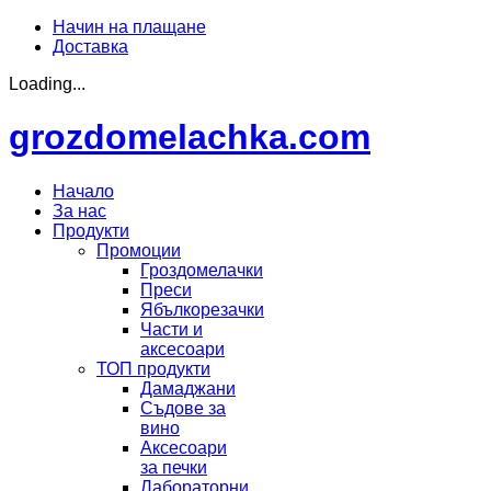
Начин на плащане
Доставка
Loading...
grozdomelachka.com
Начало
За нас
Продукти
Промоции
Гроздомелачки
Преси
Ябълкорезачки
Части и
аксесоари
ТОП продукти
Дамаджани
Съдове за
вино
Аксесоари
за печки
Лабораторни