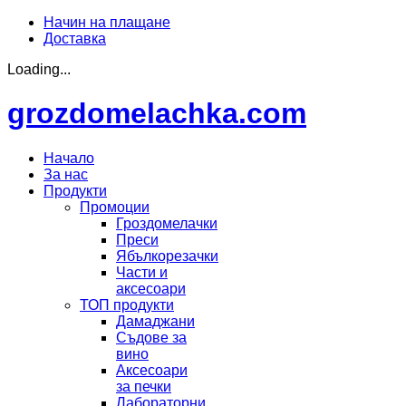
Начин на плащане
Доставка
Loading...
grozdomelachka.com
Начало
За нас
Продукти
Промоции
Гроздомелачки
Преси
Ябълкорезачки
Части и
аксесоари
ТОП продукти
Дамаджани
Съдове за
вино
Аксесоари
за печки
Лабораторни