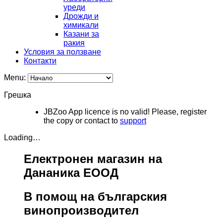
уреди
Дрожди и
химикали
Казани за
ракия
Условия за ползване
Контaкти
Menu:
Грешка
JBZoo App licence is no valid! Please, register
the copy or contact to
support
Loading…
Електронен магазин на
Дананика ЕООД
В помощ на българския
винопроизводител